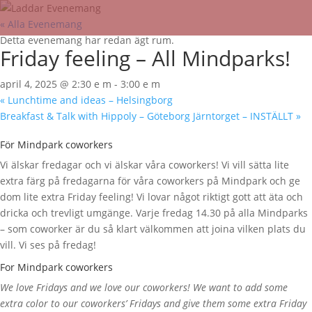
« Alla Evenemang
Detta evenemang har redan ägt rum.
Friday feeling – All Mindparks!
april 4, 2025 @ 2:30 e m
-
3:00 e m
«
Lunchtime and ideas – Helsingborg
Breakfast & Talk with Hippoly – Göteborg Järntorget – INSTÄLLT
»
För Mindpark coworkers
Vi älskar fredagar och vi älskar våra coworkers! Vi vill sätta lite
extra färg på fredagarna för våra coworkers på Mindpark och ge
dom lite extra Friday feeling! Vi lovar något riktigt gott att äta och
dricka och trevligt umgänge. Varje fredag 14.30 på alla Mindparks
– som coworker är du så klart välkommen att joina vilken plats du
vill. Vi ses på fredag!
For Mindpark coworkers
We love Fridays and we love our coworkers! We want to add some
extra color to our coworkers’ Fridays and give them some extra Friday