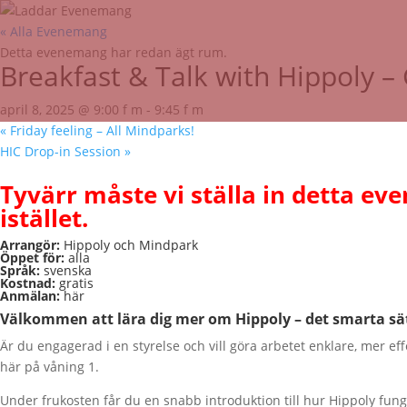
« Alla Evenemang
Detta evenemang har redan ägt rum.
Breakfast & Talk with Hippoly –
april 8, 2025 @ 9:00 f m
-
9:45 f m
«
Friday feeling – All Mindparks!
HIC Drop-in Session
»
Tyvärr måste vi ställa in detta eve
istället.
Arrangör:
Hippoly
och Mindpark
Öppet för:
alla
Språk:
svenska
Kostnad:
gratis
Anmälan:
här
Välkommen att lära dig mer om Hippoly – det smarta sätt
Är du engagerad i en styrelse och vill göra arbetet enklare, mer ef
här på våning 1.
Under frukosten får du en snabb introduktion till hur Hippoly fung