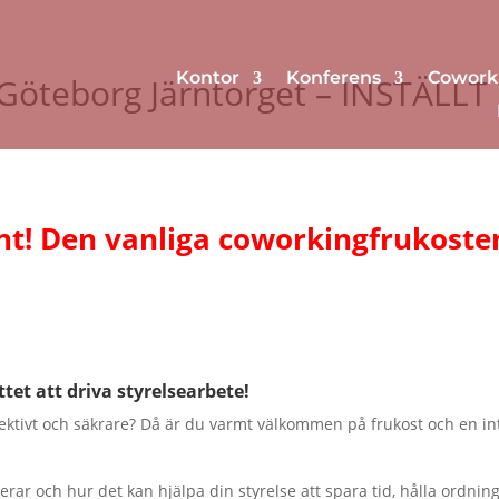
Kontor
Konferens
Cowork
 Göteborg Järntorget – INSTÄLLT
nt! Den vanliga coworkingfrukosten ä
et att driva styrelsearbete!
fektivt och säkrare? Då är du varmt välkommen på frukost och en int
erar och hur det kan hjälpa din styrelse att spara tid, hålla ordni