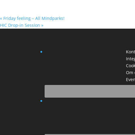
«
Friday feeling – All Mindparks!
HIC Drop-in Session
»
Kont
Inte
Cook
Om 
Even