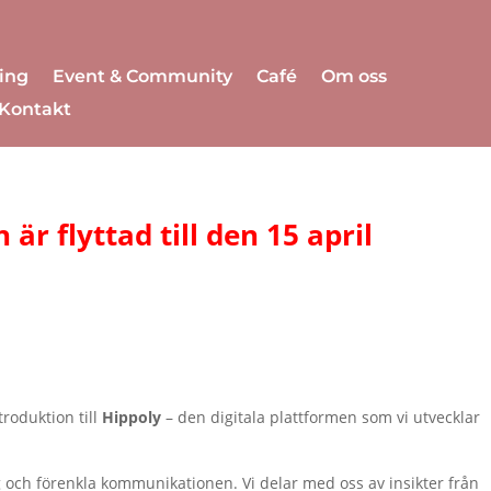
ing
Event & Community
Café
Om oss
Kontakt
r flyttad till den 15 april
roduktion till
Hippoly
– den digitala plattformen som vi utvecklar
ng och förenkla kommunikationen. Vi delar med oss av insikter från