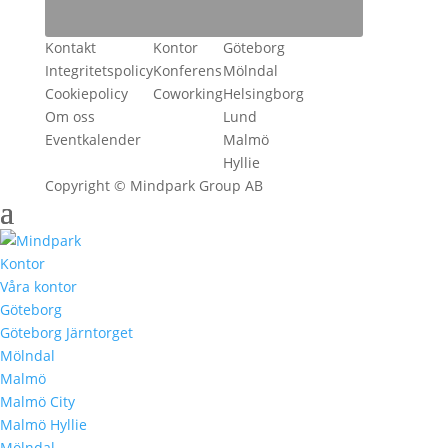
Kontakt
Kontor
Göteborg
Integritetspolicy
Konferens
Mölndal
Cookiepolicy
Coworking
Helsingborg
Om oss
Lund
Eventkalender
Malmö
Hyllie
Copyright © Mindpark Group AB
Kontor
Våra kontor
Göteborg
Göteborg Järntorget
Mölndal
Malmö
Malmö City
Malmö Hyllie
Mölndal