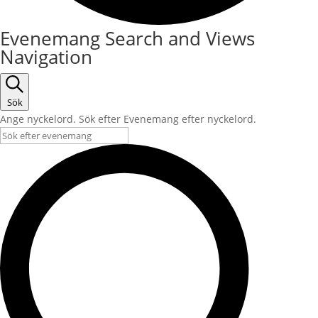
Evenemang
Evenemang Search and Views
Navigation
Sök
Ange nyckelord. Sök efter Evenemang efter nyckelord.