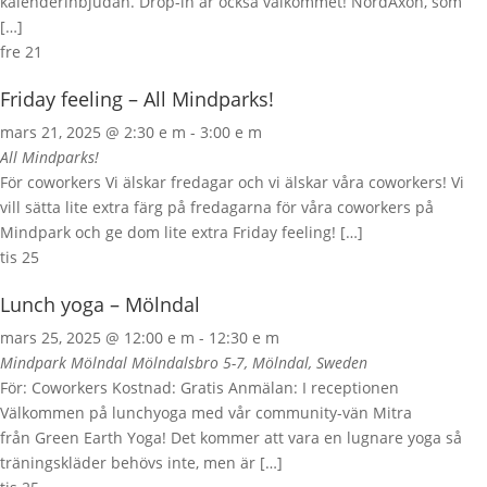
kalenderinbjudan. Drop-in är också välkommet! NordAxon, som
[…]
fre
21
Friday feeling – All Mindparks!
mars 21, 2025 @ 2:30 e m
-
3:00 e m
All Mindparks!
För coworkers Vi älskar fredagar och vi älskar våra coworkers! Vi
vill sätta lite extra färg på fredagarna för våra coworkers på
Mindpark och ge dom lite extra Friday feeling! […]
tis
25
Lunch yoga – Mölndal
mars 25, 2025 @ 12:00 e m
-
12:30 e m
Mindpark Mölndal
Mölndalsbro 5-7, Mölndal, Sweden
För: Coworkers Kostnad: Gratis Anmälan: I receptionen
Välkommen på lunchyoga med vår community-vän Mitra
från Green Earth Yoga! Det kommer att vara en lugnare yoga så
träningskläder behövs inte, men är […]