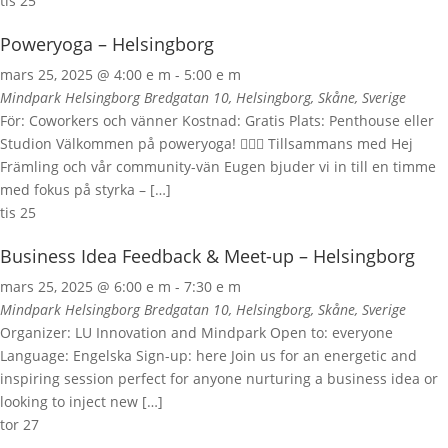
tis
25
Poweryoga – Helsingborg
mars 25, 2025 @ 4:00 e m
-
5:00 e m
Mindpark Helsingborg
Bredgatan 10, Helsingborg, Skåne, Sverige
För: Coworkers och vänner Kostnad: Gratis Plats: Penthouse eller
Studion Välkommen på poweryoga! 🧘‍♀️✨ Tillsammans med Hej
Främling och vår community-vän Eugen bjuder vi in till en timme
med fokus på styrka – […]
tis
25
Business Idea Feedback & Meet-up – Helsingborg
mars 25, 2025 @ 6:00 e m
-
7:30 e m
Mindpark Helsingborg
Bredgatan 10, Helsingborg, Skåne, Sverige
Organizer: LU Innovation and Mindpark Open to: everyone
Language: Engelska Sign-up: here Join us for an energetic and
inspiring session perfect for anyone nurturing a business idea or
looking to inject new […]
tor
27