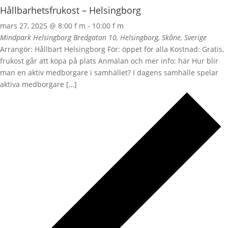
Hållbarhetsfrukost – Helsingborg
mars 27, 2025 @ 8:00 f m
-
10:00 f m
Mindpark Helsingborg
Bredgatan 10, Helsingborg, Skåne, Sverige
Arrangör: Hållbart Helsingborg För: öppet för alla Kostnad: Gratis,
frukost går att köpa på plats Anmälan och mer info: här Hur blir
man en aktiv medborgare i samhället? I dagens samhälle spelar
aktiva medborgare […]