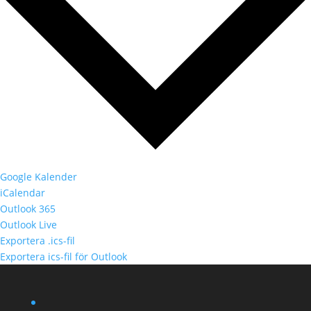
Google Kalender
iCalendar
Outlook 365
Outlook Live
Exportera .ics-fil
Exportera ics-fil för Outlook