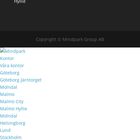
Hyllie
Copyright © Mindpark Group AB
Kontor
Våra kontor
Göteborg
Göteborg Järntorget
Mölndal
Malmö
Malmö City
Malmö Hyllie
Mölndal
Helsingborg
Lund
Stockholm