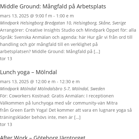
Middle Ground: Mångfald på Arbetsplats
mars 13, 2025 @ 9:00 f m
-
1:00 e m
Mindpark Helsingborg
Bredgatan 10, Helsingborg, Skåne, Sverige
Arrangörer: Creative Insights Studio och Mindpark Öppet för: alla
Språk: Svenska Anmälan och agenda: här Hur går vi från ord till
handling och gör mångfald till en verklighet på
arbetsplatsen? Middle Ground: Mångfald på […]
tor
13
Lunch yoga – Mölndal
mars 13, 2025 @ 12:00 e m
-
12:30 e m
Mindpark Mölndal
Mölndalsbro 5-7, Mölndal, Sweden
För: Coworkers Kostnad: Gratis Anmälan: I receptionen
Välkommen på lunchyoga med vår community-vän Mitra
från Green Earth Yoga! Det kommer att vara en lugnare yoga så
träningskläder behövs inte, men är […]
tor
13
After Work – Göteborg Järntorget