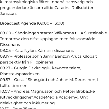
klimatpsykologiska fältet. Innehållsansvarig och
programledare är som alltid Catarina Rolfsdotter-
Jansson.
Broadcast Agenda (09:00 – 13:00)
09.00 – Sändningen startar. Välkomna till A Sustainable
Tomorrow, den elfte upplagan med fokusområde
Dissonans
09.05 – Kata Nylén, Kärnan i dissonans
09.17 – Professor John Jamir Benzon Aruta, Globalt
perspektiv från Filippinerna
09.27 – Gurgîn Bakircioglu, keynote talare,
Plansteksparadoxen
09.57 – Gustaf Skarsgård och Johan M. Reunanen, I
tolfte timmen
10.07 – Andreas Magnusson och Petter Brobacke
(utvecklingschef AcadeMedia Academy), Ung
delaktighet och inkludering
10.17 – Paus 25 min