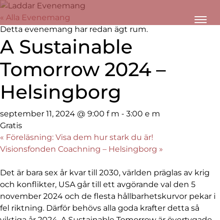
« Alla Evenemang
Detta evenemang har redan ägt rum.
A Sustainable
Tomorrow 2024 –
Helsingborg
september 11, 2024 @ 9:00 f m
-
3:00 e m
Gratis
«
Föreläsning: Visa dem hur stark du är!
Visionsfonden Coachning – Helsingborg
»
Det är bara sex år kvar till 2030, världen präglas av krig
och konflikter, USA går till ett avgörande val den 5
november 2024 och de flesta hållbarhetskurvor pekar i
fel riktning. Därför behövs alla goda krafter detta så
viktiga år 2024. A Sustainable Tomorrow är övertygade