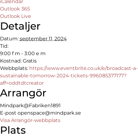
iCalendar
Outlook 365
Outlook Live
Detaljer
Datum:
september 11, 2024
Tid:
9:00 f m - 3:00 e m
Kostnad:
Gratis
Webbplats:
https://www.eventbrite.co.uk/e/broadcast-a-
sustainable-tomorrow-2024-tickets-996085377177?
aff=oddtdtcreator
Arrangör
Mindpark@Fabriken1891
E-post
openspace@mindpark.se
Visa Arrangör-webbplats
Plats