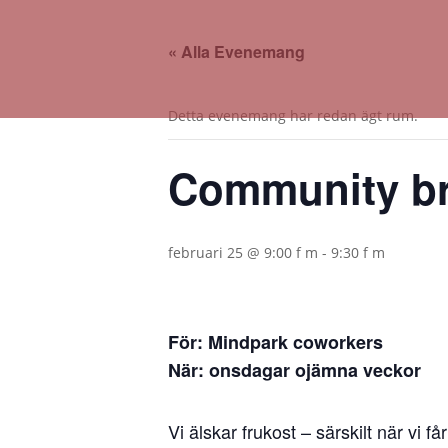
« Alla Evenemang
Detta evenemang har redan ägt rum.
Community br
februari 25 @ 9:00 f m
-
9:30 f m
För: Mindpark coworkers
När: onsdagar ojämna veckor
Vi älskar frukost – särskilt när vi 