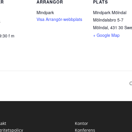
ER
ARRANGÖR
PLATS
Mindpark
Mindpark Mölndal
Visa Arrangör-webbplats
Mölndalsbro 5-7
5
Mölndal
,
431 30
Swe
+ Google Map
9:30 f m
C
akt
Kontor
gritetspolicy
Konferens