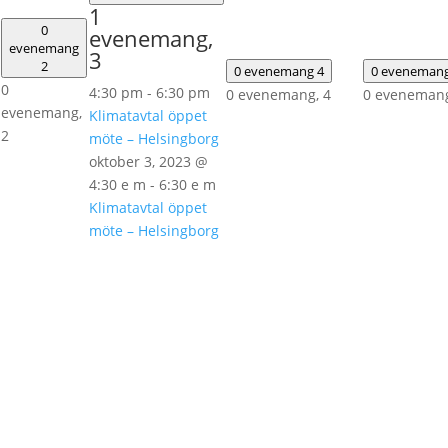
1
0
evenemang,
evenemang
3
2
0 evenemang
4
0 eveneman
0
4:30 pm
-
6:30 pm
0 evenemang,
4
0 eveneman
evenemang,
Klimatavtal öppet
2
möte – Helsingborg
oktober 3, 2023 @
4:30 e m
-
6:30 e m
Klimatavtal öppet
möte – Helsingborg