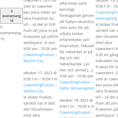
coworkers. Och du
oktober 19, 
affärslivet samt
som är coworker
9:00 f m
-
10
kvinnligt
0
kan joina vilken av
Coworkingfr
företagande genom
evenemang
våra frukostar du
Helsingborg
16
att hjälpa varandra,
vill – så det är fritt
Vi älskar fru
0
men även för att
fram att joina in på
särskilt när v
evenemang,
utbyta tankar,
frukosten på valfritt
den tillsam
16
erfarenheter och
workspace. Vi ses!
med våra
inspiration. Fokuset
9:00 am
-
10:00 am
coworkers! 
för nätverket är på
Coworkingfrukost –
9.00 en gång
dig och ditt
Malmö City
månaden har
nätverkande. Läs
frukost för v
mer och anmäl […]
oktober 17, 2023 @
coworkers. 
9:00 am
-
10:00 pm
9:00 f m
-
10:00 f m
som är cowo
Coworkingfrukost –
Coworkingfrukost –
kan joina vil
Hyllie Skrivaregatan
Malmö City
våra frukost
Vi älskar frukost,
vill – så det ä
oktober 18, 2023 @
särskilt när vi äter
fram att join
9:00 f m
-
10:00 e m
den tillsammans
frukosten på 
Coworkingfrukost –
med våra
workspace. V