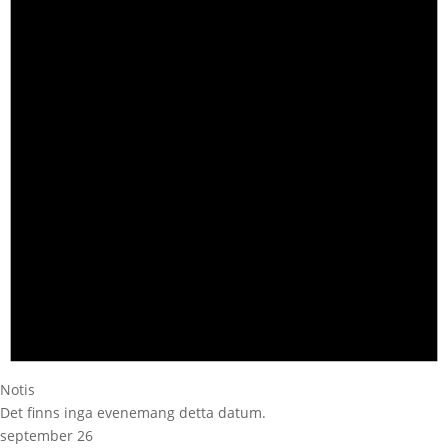
Notis
Det finns inga evenemang detta datum.
september 26