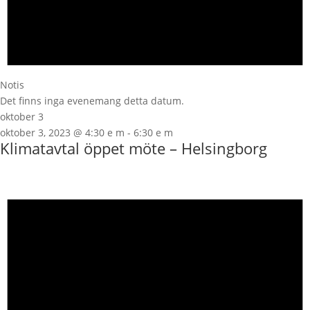
Notis
Det finns inga evenemang detta datum.
oktober 3
oktober 3, 2023 @ 4:30 e m
-
6:30 e m
Klimatavtal öppet möte – Helsingborg