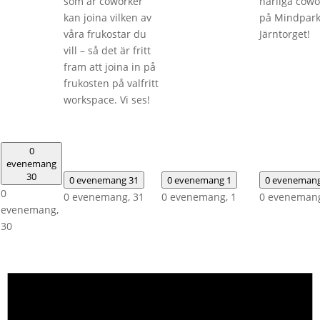
som är coworker
härliga cowo
kan joina vilken av
på Mindpar
våra frukostar du
Järntorget!
vill – så det är fritt
fram att joina in på
frukosten på valfritt
workspace. Vi ses!
0
evenemang
30
0 evenemang
31
0 evenemang
1
0 eveneman
0
0 evenemang,
31
0 evenemang,
1
0 eveneman
evenemang,
30