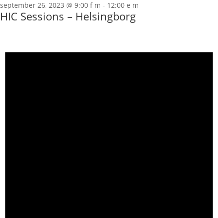
september 26, 2023 @ 9:00 f m
-
12:00 e m
HIC Sessions – Helsingborg