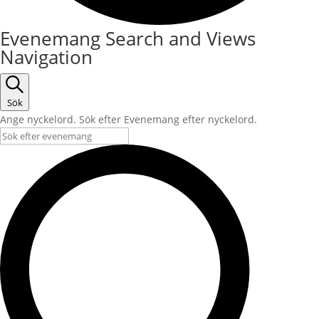
Evenemang
Evenemang Search and Views
Navigation
Sök
Ange nyckelord. Sök efter Evenemang efter nyckelord.