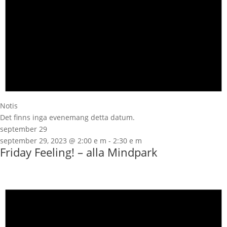
Notis
Det finns inga evenemang detta datum.
september 29
september 29, 2023 @ 2:00 e m
-
2:30 e m
Friday Feeling! – alla Mindpark