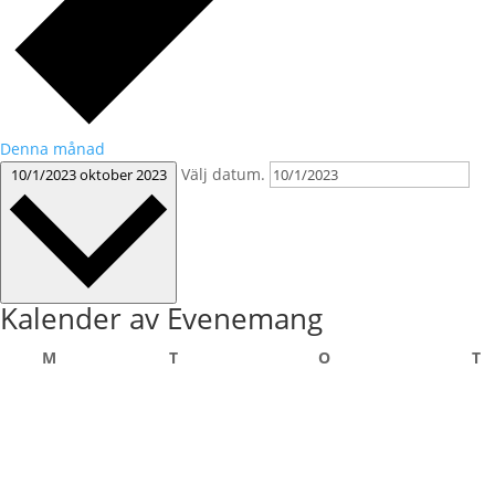
Denna månad
Välj datum.
10/1/2023
oktober 2023
Kalender av Evenemang
måndag
tisdag
onsdag
t
M
T
O
T