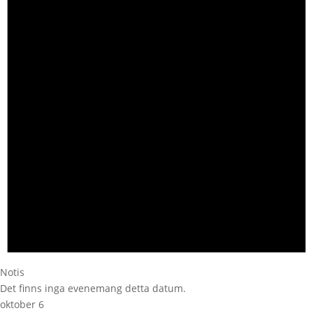
Notis
Det finns inga evenemang detta datum.
oktober 6