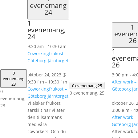
evenemang
24
1
1
evenemang,
evene
24
26
9:30 am
-
10:30 am
1
Coworkingfrukost –
evenem
Göteborg Järntorget
26
0
oktober 24, 2023 @
3:00 pm
-
4:
evenemang
9:30 f m
-
10:30 f m
After work –
23
0 evenemang
25
Coworkingfrukost –
Göteborg Jär
0
0 evenemang,
25
Göteborg Järntorget
evenemang,
Vi älskar frukost,
oktober 26, 
23
särskilt när vi äter
3:00 e m
-
4:
den tillsammans
After work –
med våra
Göteborg Jär
coworkers! Och du
After work f