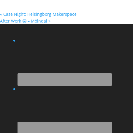
«
Case Night: Helsingborg Makerspace
After Work 🤩 – Mölndal
»