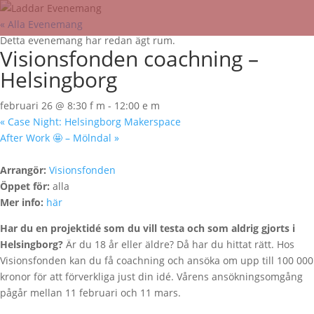
« Alla Evenemang
Detta evenemang har redan ägt rum.
Visionsfonden coachning –
Helsingborg
februari 26 @ 8:30 f m
-
12:00 e m
«
Case Night: Helsingborg Makerspace
After Work 🤩 – Mölndal
»
Arrangör:
Visionsfonden
Öppet för:
alla
Mer info:
här
Har du en projektidé som du vill testa och som aldrig gjorts i
Helsingborg?
Är du 18 år eller äldre? Då har du hittat rätt. Hos
Visionsfonden kan du få coachning och ansöka om upp till 100 000
kronor för att förverkliga just din idé. Vårens ansökningsomgång
pågår mellan 11 februari och 11 mars.