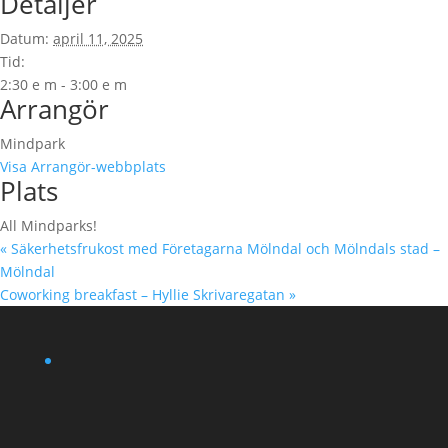
Detaljer
Datum:
april 11, 2025
Tid:
2:30 e m - 3:00 e m
Arrangör
Mindpark
Visa Arrangör-webbplats
Plats
All Mindparks!
«
Säkerhetsfrukost med Företagarna Mölndal och Mölndals stad –
Mölndal
Coworking breakfast – Hyllie Skrivaregatan
»