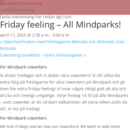
« Alla Evenemang
Detta evenemang har redan ägt rum.
Friday feeling – All Mindparks!
april 11, 2025 @ 2:30 e m
-
3:00 e m
«
Säkerhetsfrukost med Företagarna Mölndal och Mölndals stad –
Mölndal
Coworking breakfast – Hyllie Skrivaregatan
»
För Mindpark coworkers
Vi älskar fredagar och vi älskar våra coworkers! Vi vill sätta lite
extra färg på fredagarna för våra coworkers på Mindpark och ge
dom lite extra Friday feeling! Vi lovar något riktigt gott att äta och
dricka och trevligt umgänge. Varje fredag 14.30 på alla Mindparks
– som coworker är du så klart välkommen att joina vilken plats du
vill. Vi ses på fredag!
For Mindpark coworkers
We love Fridays and we love our coworkers! We want to add some