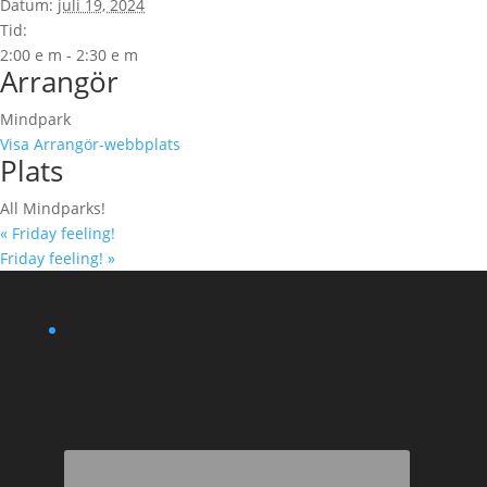
Datum:
juli 19, 2024
Tid:
2:00 e m - 2:30 e m
Arrangör
Mindpark
Visa Arrangör-webbplats
Plats
All Mindparks!
«
Friday feeling!
Friday feeling!
»