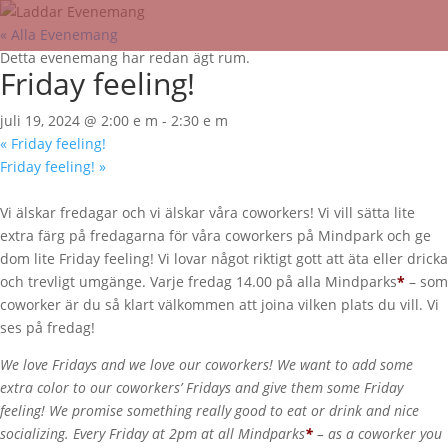
« Alla Evenemang
Detta evenemang har redan ägt rum.
Friday feeling!
juli 19, 2024 @ 2:00 e m
-
2:30 e m
«
Friday feeling!
Friday feeling!
»
Vi älskar fredagar och vi älskar våra coworkers! Vi vill sätta lite
extra färg på fredagarna för våra coworkers på Mindpark och ge
dom lite Friday feeling! Vi lovar något riktigt gott att äta eller dricka
och trevligt umgänge. Varje fredag 14.00 på alla Mindparks
*
– som
coworker är du så klart välkommen att joina vilken plats du vill. Vi
ses på fredag!
We love Fridays and we love our coworkers! We want to add some
extra color to our coworkers’ Fridays and give them some Friday
feeling! We promise something really good to eat or drink and nice
socializing. Every Friday at 2pm at all Mindparks
*
– as a coworker you