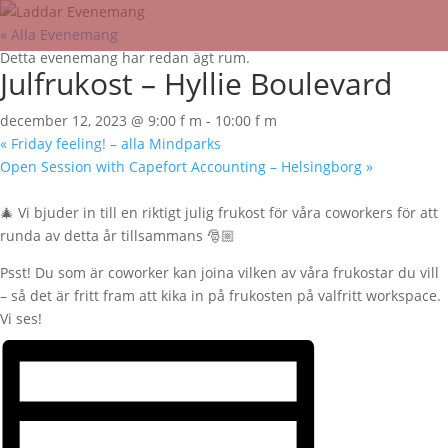
« Alla Evenemang
Detta evenemang har redan ägt rum.
Julfrukost – Hyllie Boulevard
december 12, 2023 @ 9:00 f m
-
10:00 f m
«
Friday feeling! – alla Mindparks
Open Session with Capefort Accounting – Helsingborg
»
🎄 Vi bjuder in till en riktigt julig frukost för våra coworkers för att
runda av detta år tillsammans 🎅🏼
Psst! Du som är coworker kan joina vilken av våra frukostar du vill
– så det är fritt fram att kika in på frukosten på valfritt workspace.
Vi ses!