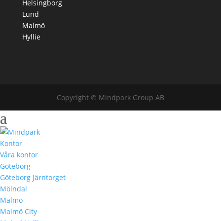
Helsingborg
Lund
Malmö
Hyllie
Copyright © Mindpark Group AB
Kontor
Våra kontor
Göteborg
Göteborg Järntorget
Mölndal
Malmö
Malmö City