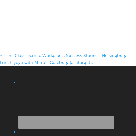
«
From Classroom to Workplace: Success Stories – Helsingborg
Lunch yoga with Mitra – Göteborg Järntorget
»