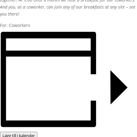
And you, as a coworker, can join any of our breakfasts at any site – see
you there!
For: Coworkers
Lägg till i kalender