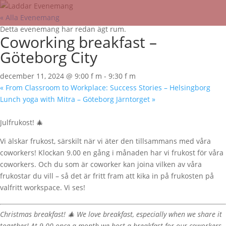
« Alla Evenemang
Detta evenemang har redan ägt rum.
Coworking breakfast –
Göteborg City
december 11, 2024 @ 9:00 f m
-
9:30 f m
«
From Classroom to Workplace: Success Stories – Helsingborg
Lunch yoga with Mitra – Göteborg Järntorget
»
Julfrukost! 🎄
Vi älskar frukost, särskilt när vi äter den tillsammans med våra
coworkers! Klockan 9.00 en gång i månaden har vi frukost för våra
coworkers. Och du som är coworker kan joina vilken av våra
frukostar du vill – så det är fritt fram att kika in på frukosten på
valfritt workspace. Vi ses!
Christmas breakfast! 🎄 We love breakfast, especially when we share it
together! At 9.00 once a month we host a breakfast for our coworkers.