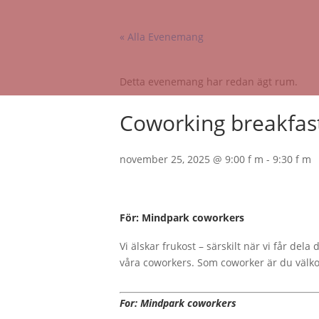
« Alla Evenemang
Detta evenemang har redan ägt rum.
Coworking breakfas
november 25, 2025 @ 9:00 f m
-
9:30 f m
För: Mindpark coworkers
Vi älskar frukost – särskilt när vi får del
våra coworkers. Som coworker är du välkom
For: Mindpark coworkers