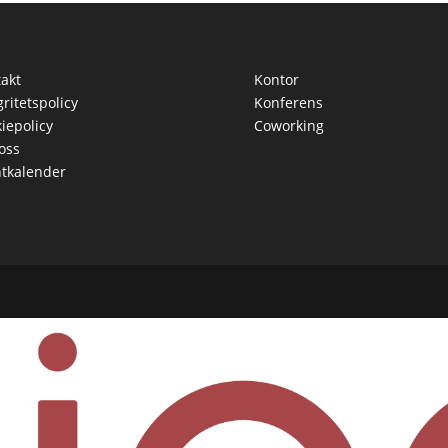
akt
Kontor
gritetspolicy
Konferens
iepolicy
Coworking
oss
tkalender