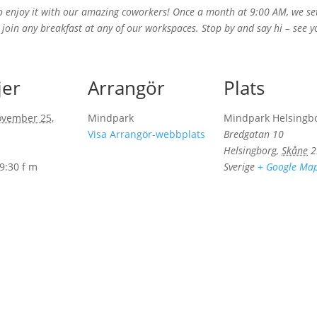
o enjoy it with our amazing coworkers! Once a month at 9:00 AM, we set 
join any breakfast at any of our workspaces. Stop by and say hi – see y
jer
Arrangör
Plats
ovember 25,
Mindpark
Mindpark Helsingb
Visa Arrangör-webbplats
Bredgatan 10
Helsingborg
,
Skåne
2
 9:30 f m
Sverige
+ Google Ma