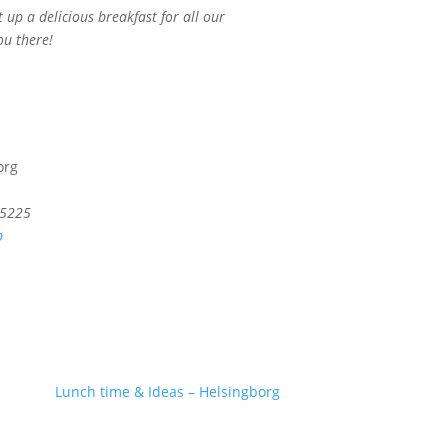
up a delicious breakfast for all our
ou there!
org
5225
p
Lunch time & Ideas – Helsingborg