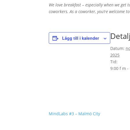
We love breakfast – especially when we get t
coworkers. As a coworker, you’re welcome to 
Detal
Lägg till i kalender
Datum:
n
2025
Tid:
9:00 f m -
MindLabs #3 – Malmö City