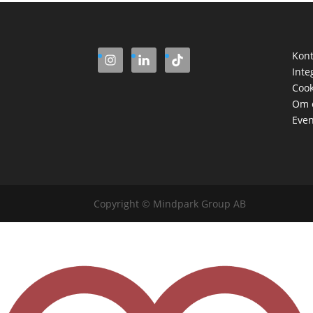
Kont
Inte
Cook
Om 
Even
Copyright © Mindpark Group AB