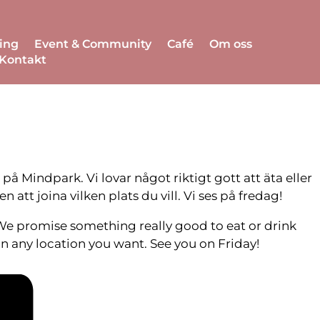
ing
Event & Community
Café
Om oss
Kontakt
 på Mindpark. Vi lovar något riktigt gott att äta eller
tt joina vilken plats du vill. Vi ses på fredag!
We promise something really good to eat or drink
in any location you want. See you on Friday!