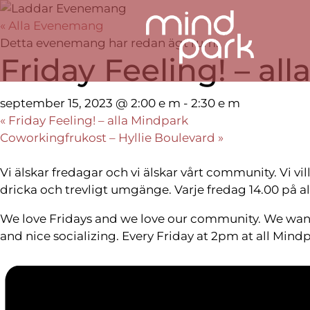
« Alla Evenemang
Detta evenemang har redan ägt rum.
Friday Feeling! – al
september 15, 2023 @ 2:00 e m
-
2:30 e m
«
Friday Feeling! – alla Mindpark
Coworkingfrukost – Hyllie Boulevard
»
Vi älskar fredagar och vi älskar vårt community. Vi vil
dricka och trevligt umgänge. Varje fredag 14.00 på al
We love Fridays and we love our community. We want 
and nice socializing. Every Friday at 2pm at all Mind