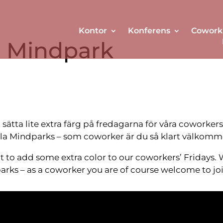
Kontor
Konferens
Cowork
la Mindpark
l sätta lite extra färg på fredagarna för våra coworkers
la Mindparks – som coworker är du så klart välkommen a
to add some extra color to our coworkers’ Fridays. 
parks – as a coworker you are of course welcome to jo