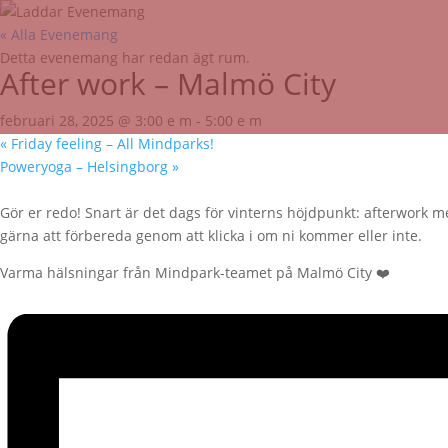
« Alla Evenemang
Detta evenemang har redan ägt rum.
After work – Malmö City
februari 28, 2025 @ 3:00 e m
-
5:00 e m
«
Friday feeling – All Mindparks!
Poweryoga – Helsingborg
»
Gör er redo! Snart är det dags för vinterns höjdpunkt: afterwork me
gärna att förbereda genom att klicka i om ni kommer eller inte.
Varma hälsningar från Mindpark-teamet på Malmö City ❤️