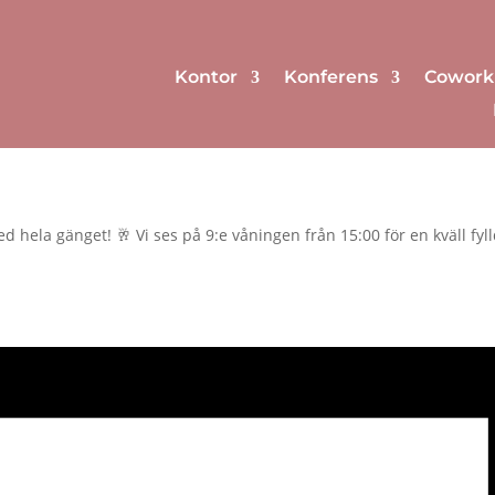
Kontor
Konferens
Cowork
d hela gänget! 🥂 Vi ses på 9:e våningen från 15:00 för en kväll fyl