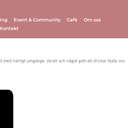
ing
Event & Community
Café
Om oss
Kontakt
ld med härligt umgänge, skratt och något gott att dricka! Hjälp oss