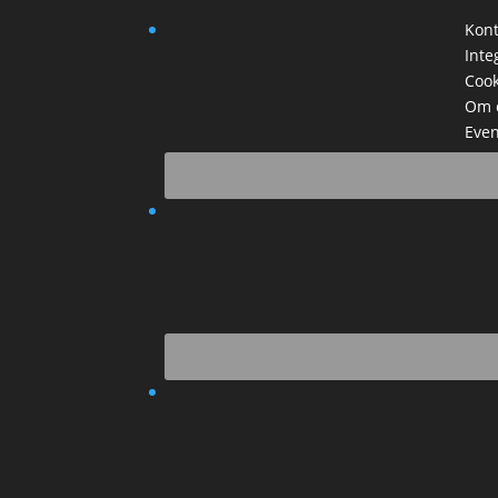
Kont
Inte
Cook
Om 
Even