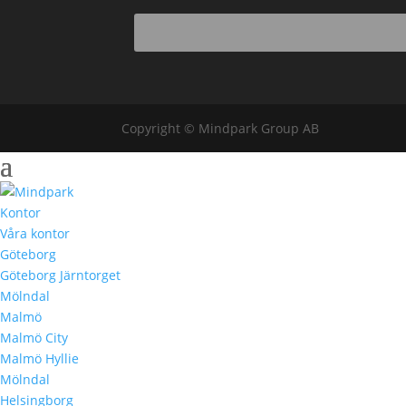
Copyright © Mindpark Group AB
Kontor
Våra kontor
Göteborg
Göteborg Järntorget
Mölndal
Malmö
Malmö City
Malmö Hyllie
Mölndal
Helsingborg