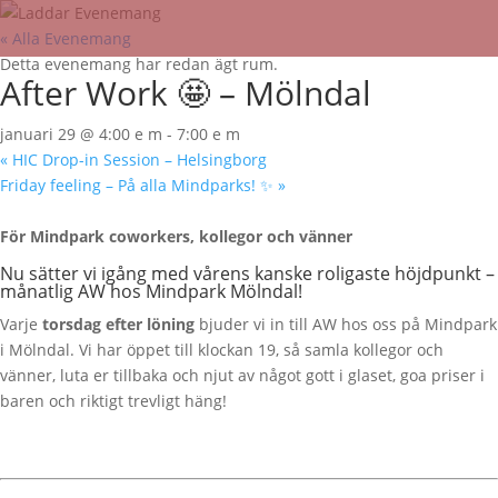
« Alla Evenemang
Detta evenemang har redan ägt rum.
After Work 🤩 – Mölndal
januari 29 @ 4:00 e m
-
7:00 e m
«
HIC Drop-in Session – Helsingborg
Friday feeling – På alla Mindparks! ✨
»
För Mindpark coworkers, kollegor och vänner
Nu sätter vi igång med vårens kanske roligaste höjdpunkt –
månatlig AW hos Mindpark Mölndal!
Varje
torsdag efter löning
bjuder vi in till AW hos oss på Mindpark
i Mölndal. Vi har öppet till klockan 19, så samla kollegor och
vänner, luta er tillbaka och njut av något gott i glaset, goa priser i
baren och riktigt trevligt häng!