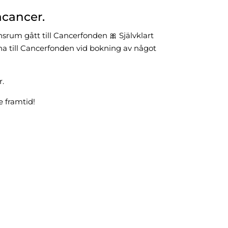
acancer.
rum gått till Cancerfonden 🎀 Självklart
a till Cancerfonden vid bokning av något
r.
e framtid!