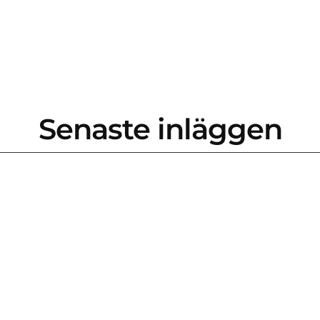
Senaste inläggen
betsplatsen påverkar oss mer än de flesta tror. Den formar 