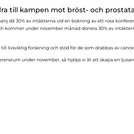
idra till kampen mot bröst- och prostat
j då 30% av intäkterna vid en bokning av ett rosa konferens
en och kommer under november månad donera 30% av intäktern
till livsviktig forskning och stöd för de som drabbas av cance
ferensrum under november, så hjälps vi åt att skapa en ljusar