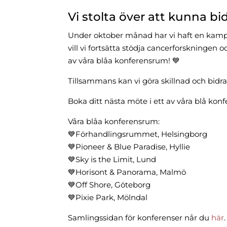
Vi stolta över att kunna b
Under oktober månad har vi haft en kampan
vill vi fortsätta stödja cancerforskning
av våra blåa konferensrum! 💙
Tillsammans kan vi göra skillnad och bidra 
Boka ditt nästa möte i ett av våra blå kon
Våra blåa konferensrum:
💙Förhandlingsrummet, Helsingborg
💙Pioneer & Blue Paradise, Hyllie
💙Sky is the Limit, Lund
💙Horisont & Panorama, Malmö
💙Off Shore, Göteborg
💙Pixie Park, Mölndal
Samlingssidan för konferenser når du
här
.