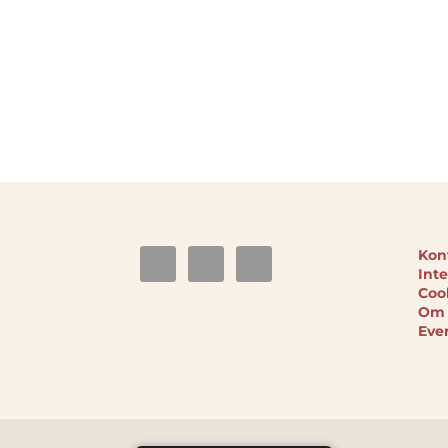
Kon
Inte
Coo
Om 
Eve