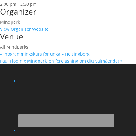
2:00 pm - 2:30 pm
Organizer
Mindpark
View Organizer Website
Venue
All Mindparks!
«
Programmingskurs för unga – Helsingborg
Paul Flodin x Mindpark, en föreläsning om ditt välmående!
»