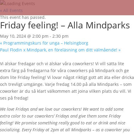
« All Events
This event has passed.
Friday feeling! – Alla Mindparks
May 10, 2024 @ 2:00 pm
-
2:30 pm
«
Programmingskurs för unga – Helsingborg
Paul Flodin x Mindpark, en föreläsning om ditt välmående!
»
Vi älskar fredagar och vi älskar våra coworkers! Vi vill sätta lite
extra färg på fredagarna för våra coworkers på Mindpark och ge
dom lite Friday feeling! Vi lovar något riktigt gott att äta eller dricka
och trevligt umgänge. Varje fredag 14.00 på alla Mindparks – som
coworker är du så klart välkommen att joina vilken plats du vill. Vi
ses på fredag!
We love Fridays and we love our coworkers! We want to add some
extra color to our coworkers’ Fridays and give them some Friday
feeling! We promise something really good to eat or drink and nice
socializing. Every Friday at 2pm at all Mindparks – as a coworker you