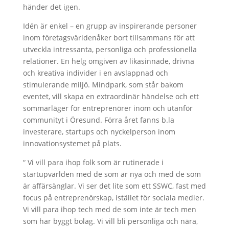
händer det igen.
Idén är enkel – en grupp av inspirerande personer
inom företagsvärldenåker bort tillsammans för att
utveckla intressanta, personliga och professionella
relationer. En helg omgiven av likasinnade, drivna
och kreativa individer i en avslappnad och
stimulerande miljö. Mindpark, som står bakom
eventet, vill skapa en extraordinär händelse och ett
sommarläger för entreprenörer inom och utanför
communityt i Öresund. Förra året fanns b.la
investerare, startups och nyckelperson inom
innovationsystemet på plats.
“ Vi vill para ihop folk som är rutinerade i
startupvärlden med de som är nya och med de som
är affärsänglar. Vi ser det lite som ett SSWC, fast med
focus på entreprenörskap, istället för sociala medier.
Vi vill para ihop tech med de som inte är tech men
som har byggt bolag. Vi vill bli personliga och nära,