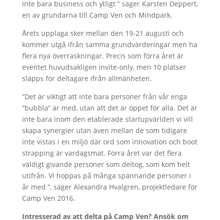
inte bara business och ytligt ” säger Karsten Deppert,
en av grundarna till Camp Ven och Mindpark.
Årets upplaga sker mellan den 19-21 augusti och
kommer utgå ifrån samma grundvärderingar men ha
flera nya överraskningar. Precis som förra året är
eventet huvudsakligen invite-only, men 10 platser
släpps för deltagare ifrån allmänheten.
“Det är viktigt att inte bara personer från vår enga
“bubbla” är med, utan att det är öppet för alla. Det är
inte bara inom den etablerade startupvärlden vi vill
skapa synergier utan även mellan de som tidigare
inte vistas i en miljö där ord som innovation och boot
strapping är vardagsmat. Förra året var det flera
väldigt givande personer som deltog, som kom helt
utifrån. Vi hoppas på många spännande personer i
år med ”, säger Alexandra Hvalgren, projektledare för
Camp Ven 2016.
Intresserad av att delta på Camp Ven? Ansök om