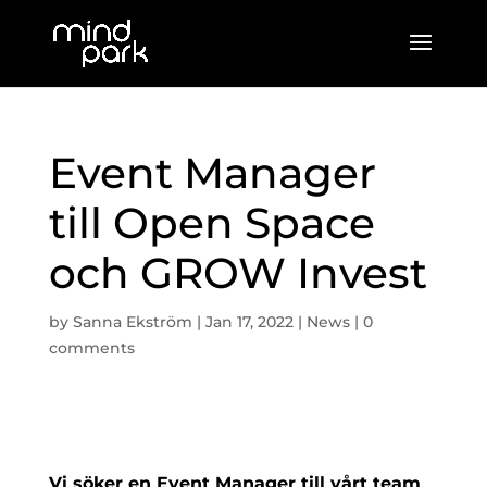
Event Manager
till Open Space
och GROW Invest
by
Sanna Ekström
|
Jan 17, 2022
|
News
|
0
comments
Vi söker en Event Manager till vårt team